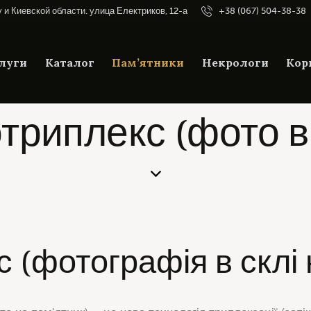
у и Киевской области. улица Електриков, 12-а
+38 (067) 504-38-38
луги
Каталог
Пам’ятники
Некрологи
Кор
триплекс (фото в 
 (фотографія в склі 