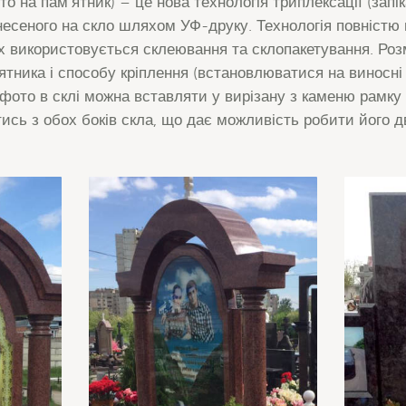
о на пам’ятник) – це нова технологія триплексації (запі
есеного на скло шляхом УФ-друку. Технологія повністю
ких використовується склеювання та склопакетування. Ро
’ятника і способу кріплення (встановлюватися на виносні 
 фото в склі можна вставляти у вирізану з каменю рамку
ись з обох боків скла, що дає можливість робити його д