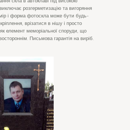
кання скла в автоклаві під високою
 виключає розгерметизацію та вигоряння
змір і форма фотоскла може бути будь-
кріплення, врізатися в нішу і просто
 як елемент меморіальної споруди, що
востороннім. Письмова гарантія на виріб.