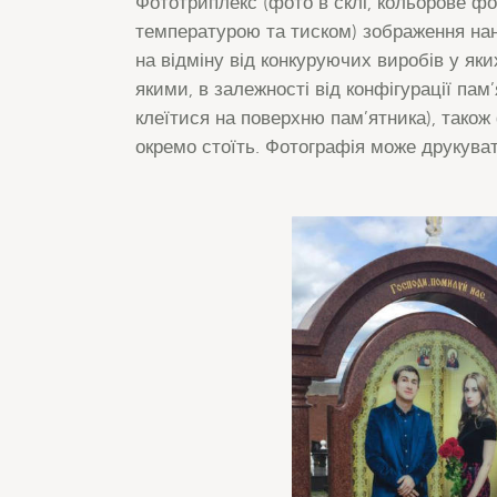
Фототриплекс (фото в склі, кольорове фот
температурою та тиском) зображення нан
на відміну від конкуруючих виробів у я
якими, в залежності від конфігурації пам
клеїтися на поверхню пам’ятника), також
окремо стоїть. Фотографія може друкуват