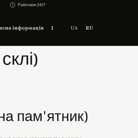
Работаем 24/7
исна інформація
UA
RU
склі)
на пам'ятник)