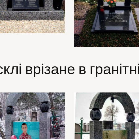
склі врізане в гранітн