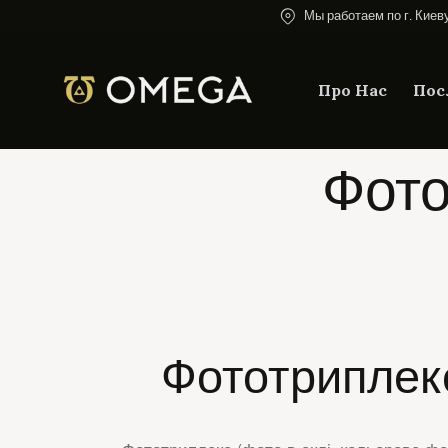
Мы работаем по г. Киев
Про Нас
Пос
Фото
Фототриплекс